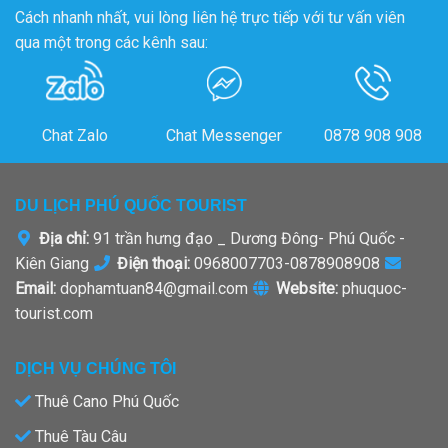
Cách nhanh nhất, vui lòng liên hệ trực tiếp với tư vấn viên
qua một trong các kênh sau:
Chat Zalo
Chat Messenger
0878 908 908
DU LỊCH PHÚ QUỐC TOURIST
Địa chỉ:
91 trần hưng đạo _ Dương Đông- Phú Quốc -
Kiên Giang
Điện thoại:
0968007703-0878908908
Email:
dophamtuan84@gmail.com
Website:
phuquoc-
tourist.com
DỊCH VỤ CHÚNG TÔI
Thuê Cano Phú Quốc
Thuê Tàu Câu