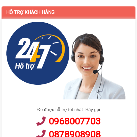
HỖ TRỢ KHÁCH HÀNG
Để được hỗ trợ tốt nhất. Hãy gọi
0968007703
0878908908